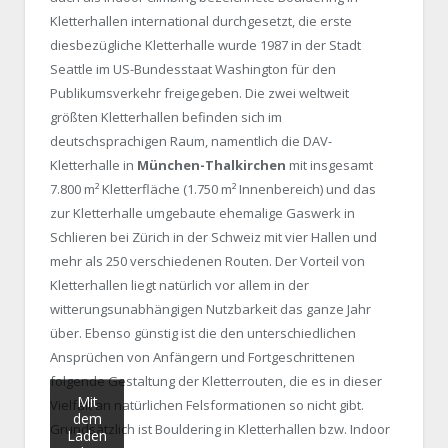
Kletterhallen international durchgesetzt, die erste
diesbezügliche Kletterhalle wurde 1987 in der Stadt
Seattle im US-Bundesstaat Washington für den
Publikumsverkehr freigegeben. Die zwei weltweit
größten Kletterhallen befinden sich im
deutschsprachigen Raum, namentlich die DAV-
Kletterhalle in
München-Thalkirchen
mit insgesamt
7.800 m² Kletterfläche (1.750 m² Innenbereich) und das
zur Kletterhalle umgebaute ehemalige Gaswerk in
Schlieren bei Zürich in der Schweiz mit vier Hallen und
mehr als 250 verschiedenen Routen. Der Vorteil von
Kletterhallen liegt natürlich vor allem in der
witterungsunabhängigen Nutzbarkeit das ganze Jahr
über. Ebenso günstig ist die den unterschiedlichen
Ansprüchen von Anfängern und Fortgeschrittenen
folgende Gestaltung der Kletterrouten, die es in dieser
Mit
Vielfalt an natürlichen Felsformationen so nicht gibt.
dem
Grundsätzlich ist Bouldering in Kletterhallen bzw. Indoor
Laden