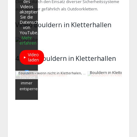
des
Climbing durch den Einsatz diverser Sicherheitssysteme
Videos
auch weniger gefährlich als Outdoorklettern.
akzeptieren
Sie die
Datenschutzerklärung
Video Bouldern in Kletterhallen
von
YouTube.
Mehr
erfahren
Video
4Bilder Bouldern in Kletterhallen
laden
Bouldern in Kletterhallen
Bouldern – wenn nicht in Kletterhalen, dann in der freien Natur am Felx
YouTube
immer
entsperren