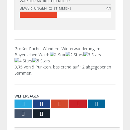
WAR DER ARTIKEL HILFREICH?
BEWERTUNGEN
4.1
(
2
STIMMEN)
Großer Rachel Wandern: Winterwanderung im
Bayerischen Wald
:
3,75
von
5
Punkten, basierend auf
12
abgegebenen
Stimmen.
WEITERSAGEN:
Twitter
Facebook
Google+
Pinterest
LinkedIn
Tumblr
Email