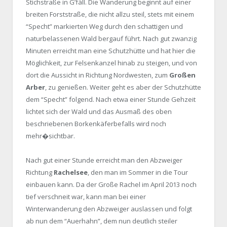
Stichstraße in G’fäll. Die Wanderung beginnt auf einer
breiten Forststraße, die nicht allzu steil, stets mit einem
“Specht” markierten Weg durch den schattigen und
naturbelassenen Wald bergauf führt. Nach gut zwanzig
Minuten erreicht man eine Schutzhütte und hat hier die
Möglichkeit, zur Felsenkanzel hinab zu steigen, und von
dort die Aussicht in Richtung Nordwesten, zum
Großen
Arber
, zu genießen. Weiter geht es aber der Schutzhütte
dem “Specht” folgend. Nach etwa einer Stunde Gehzeit
lichtet sich der Wald und das Ausmaß des oben
beschriebenen Borkenkäferbefalls wird noch
mehr�sichtbar.
Nach gut einer Stunde erreicht man den Abzweiger
Richtung
Rachelsee
, den man im Sommer in die Tour
einbauen kann. Da der Große Rachel im April 2013 noch
tief verschneit war, kann man bei einer
Winterwanderung den Abzweiger auslassen und folgt
ab nun dem “Auerhahn”, dem nun deutlich steiler