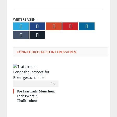
WEITERSAGEN:
Twitter
Facebook
Google+
Pinterest
LinkedIn
Tumblr
Email
KÖNNTE DICH AUCH INTERESSIEREN
5
Die Isartrails München:
Federweg in
Thalkirchen