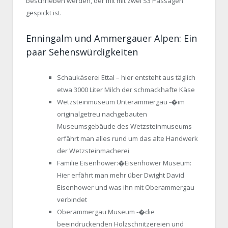
beschrieben werden, der mit mit zwei S3 Passagen
gespickt ist.
Enningalm und Ammergauer Alpen: Ein
paar Sehenswürdigkeiten
Schaukäserei Ettal – hier entsteht aus täglich
etwa 3000 Liter Milch der schmackhafte Käse
Wetzsteinmuseum Unterammergau -�im
originalgetreu nachgebauten
Museumsgebäude des Wetzsteinmuseums
erfährt man alles rund um das alte Handwerk
der Wetzsteinmacherei
Familie Eisenhower:�Eisenhower Museum:
Hier erfährt man mehr über Dwight David
Eisenhower und was ihn mit Oberammergau
verbindet
Oberammergau Museum -�die
beeindruckenden Holzschnitzereien und