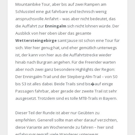
Mountainbike Tour, aber bis auf zwei Rampen am
Schlussteil eine gut fahrbare und technisch wenig
anspruchsvolle Anfahrt – was aber nicht bedeutet, das
die Auffahrt zur
Enningalm
sich nicht lohnen würde. Der
Ausblick von hier oben über das gesamte
Wettersteingebirge
samt Jause ist schon eine Tour für
sich. Wer hier genug hat, und eher gemütlich unterwegs
ist, der kann von hier aus die Auffahrtstrecke wieder
hinab nach Burgrain angehen. Für die Freerider warten
aber noch zwei ganz besondere Highlights der Region:
Der Enningalm-Trail und der Stepberg-Alm-Trail – von S0
bis S3 ist alles dabei. Beide Trails sind bis�auf einige
Passagen fahrbar, aber gerade der zweite Trail ist sehr
ausgesetzt. Trotzdem sind es tolle MTB-Trails in Bayern.
Dieser Teil der Runde ist aber nur Geübten zu
empfehlen. Generell sollte man eher darauf verzichten,
diese Variante am Wochenende zu fahren – hier sind
erfahrungsgemäß viele Wanderer unterwegs.