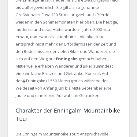
Die
Enningalm
ist in jeder Hinsicht etwas ungewöhnlich
bis außergewöhnlich. Sie gilt als so genannte
Großviehalm. Etwa 130 Stück Jungvieh auch Pferde
weiden in den Sommermonaten hier oben. Die heutige,
moderne und neue Hütte, wurde im Jahre 2000 neu
erbaut, und zwar als Hirtenhütte – die alte Hütte
entsprach nicht mehr den Erfordernissen der Zeit und
den Bedürfnissen der vielen Biker und Wanderer, die
sich auf den Weg nur
Enningalm
gemacht haben.
Mittlerweile erhalten Wanderer und Biker zumindest
eine einfache Brotzeit und Getränke. Konkret: Auf
der�Enningalm (1.550 Meter) gibt es während der
Weidezeit von Anfang Juni bis Mitte September eine
Jause und eine kleine Auswahl an Getränken.
Charakter der Enningalm Mountainbike
Tour:
Die Enningalm Mountainbike Tour: Anspruchsvolle