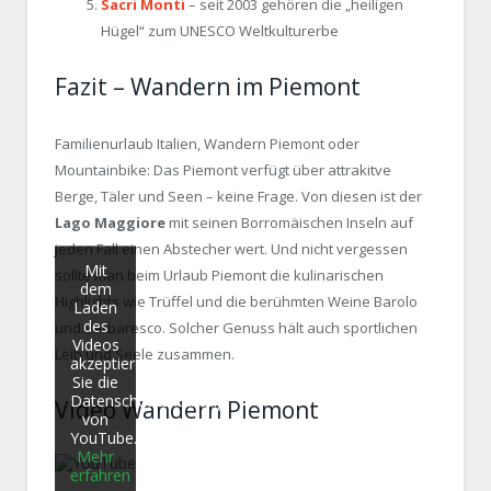
Sacri Monti
– seit 2003 gehören die „heiligen
Hügel“ zum UNESCO Weltkulturerbe
Fazit – Wandern im Piemont
Familienurlaub Italien, Wandern Piemont oder
Mountainbike: Das Piemont verfügt über attrakitve
Berge, Täler und Seen – keine Frage. Von diesen ist der
Lago Maggiore
mit seinen Borromäischen Inseln auf
jeden Fall einen Abstecher wert. Und nicht vergessen
Mit
sollte man beim Urlaub Piemont die kulinarischen
dem
Highlights wie Trüffel und die berühmten Weine Barolo
Laden
des
und Barbaresco. Solcher Genuss hält auch sportlichen
Videos
Leib und Seele zusammen.
akzeptieren
Sie die
Datenschutzerklärung
Video Wandern Piemont
von
YouTube.
Mehr
erfahren