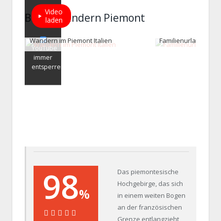
Video
Bilder Wandern Piemont
laden
Wandern im Piemont Italien
Familienurlaub Itali
YouTube
immer
entsperren
98
Das piemontesische
Hochgebirge, das sich
%
in einem weiten Bogen
an der französischen
Grenze entlangzieht,