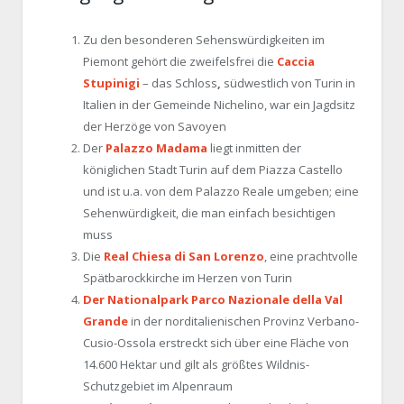
Zu den besonderen Sehenswürdigkeiten im
Piemont gehört die zweifelsfrei die
Caccia
Stupinigi
– das Schloss
,
südwestlich von Turin in
Italien in der Gemeinde Nichelino, war ein Jagdsitz
der Herzöge von Savoyen
Der
Palazzo Madama
liegt inmitten der
königlichen Stadt Turin auf dem Piazza Castello
und ist u.a. von dem Palazzo Reale umgeben; eine
Sehenwürdigkeit, die man einfach besichtigen
muss
Die
Real Chiesa di San Lorenzo
, eine prachtvolle
Spätbarockkirche im Herzen von Turin
Der Nationalpark Parco Nazionale della Val
Grande
in der norditalienischen Provinz Verbano-
Cusio-Ossola erstreckt sich über eine Fläche von
14.600 Hektar und gilt als größtes Wildnis-
Schutzgebiet im Alpenraum