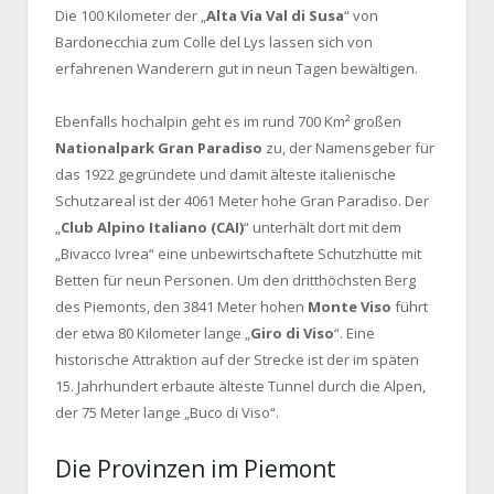
Die 100 Kilometer der „
Alta Via Val di Susa
“ von
Bardonecchia zum Colle del Lys lassen sich von
erfahrenen Wanderern gut in neun Tagen bewältigen.
Ebenfalls hochalpin geht es im rund 700 Km² großen
Nationalpark Gran Paradiso
zu, der Namensgeber für
das 1922 gegründete und damit älteste italienische
Schutzareal ist der 4061 Meter hohe Gran Paradiso. Der
„
Club Alpino Italiano (CAI)
“ unterhält dort mit dem
„Bivacco Ivrea“ eine unbewirtschaftete Schutzhütte mit
Betten für neun Personen. Um den dritthöchsten Berg
des Piemonts, den 3841 Meter hohen
Monte Viso
führt
der etwa 80 Kilometer lange „
Giro di Viso
“. Eine
historische Attraktion auf der Strecke ist der im späten
15. Jahrhundert erbaute älteste Tunnel durch die Alpen,
der 75 Meter lange „Buco di Viso“.
Die Provinzen im Piemont