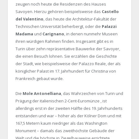
zeugen noch heute die Residenzen des Hauses
Savoyen. Hierzu gehören beispielsweise das
Castello
del Valentino
, das heute die Architektur-Fakultät der
Technischen Universität beherbergt, oder die
Palazzi
Madama
und
Carignano
, in denen nunmehr Museen
ihren würdigen Rahmen finden. Insgesamt gibt es in
Turin über zehn repräsentative Bauwerke der Savoyer,
die einen Besuch lohnen. Sie erzählen die Geschichte
der Stadt, wie beispielsweise der Palazzo Reale, der als
königlicher Palast im 17. Jahrhundert für Christina von
Frankreich gebaut wurde.
Die
Mole Antonelliana
, das Wahrzeichen von Turin und
Prägung der italienischen 2-Cent-Euromünze , ist
allerdings erst in der zweiten Hälfte des 19. Jahrhunderts
entstanden und war – höher als der Kölner Dom und mit
167,5 Metern kaum niedriger als das Washington
Monument – damals das zweithöchste Gebäude der
Welt und die höchste in Ziegelbauweise errichtete