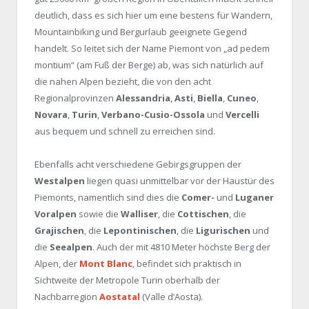
deutlich, dass es sich hier um eine bestens für Wandern,
Mountainbiking und Bergurlaub geeignete Gegend
handelt. So leitet sich der Name Piemont von „ad pedem
montium“ (am Fuß der Berge) ab, was sich natürlich auf
die nahen Alpen bezieht, die von den acht
Regionalprovinzen
Alessandria
,
Asti
,
Biella
,
Cuneo
,
Novara
,
Turin
,
Verbano-Cusio-Ossola
und
Vercelli
aus bequem und schnell zu erreichen sind.
Ebenfalls acht verschiedene Gebirgsgruppen der
Westalpen
liegen quasi unmittelbar vor der Haustür des
Piemonts, namentlich sind dies die
Comer-
und
Luganer
Voralpen
sowie die
Walliser
, die
Cottischen
, die
Grajischen
, die
Lepontinischen
, die
Ligurischen
und
die
Seealpen
. Auch der mit 4810 Meter höchste Berg der
Alpen, der
Mont Blanc
, befindet sich praktisch in
Sichtweite der Metropole Turin oberhalb der
Nachbarregion
Aostatal
(Valle d’Aosta).