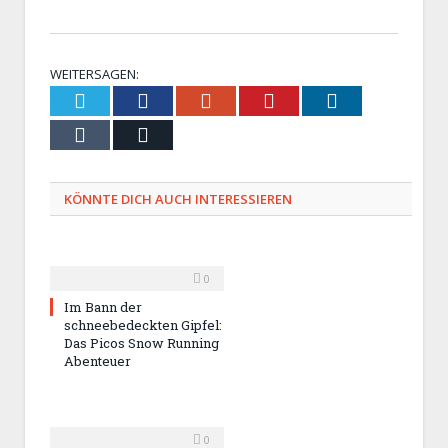
WEITERSAGEN:
Twitter
Facebook
Google+
Pinterest
LinkedIn
Tumblr
Email
KÖNNTE DICH AUCH INTERESSIEREN
0
Im Bann der
schneebedeckten Gipfel:
Das Picos Snow Running
Abenteuer
0