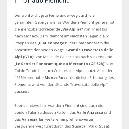
im Urlaub Piemont
Der wohl wichtigste Fernwanderweg durch die
genannten Gebirge wie für Wandern Piemont generell ist
die grenzüberschreitende „
Via Alpina
“ von Triest bis
nach Monaco. Dem Piemont am Nächsten liegen die 61
Etappen des „
Blauen Weges
“, der unter anderem die
Abschnitte der beiden Wege „
Grande Traversata delle
Alpi (GTA)
“ von Molini de Calasca bis nach Viozene und
„
Le Sentier Panoramique du Mercanto (GR 52A)
“ von
Col de Tende bis nach Colmars-les-Alpes nutzt. Auch der
4618 Meter hohe
Monte Rosa
als höchste Erhebung des
Piemonts wird von der „Grande Traversata delle Alpi“
passiert.
Ebenso reizvoll für wandern Piemont sind auch die
beiden Täler zu dessen Füßen, das
Valle Anzasca
und
das
Valsesia
. Ein weiterer empfehlenswerter
Bergwanderweg führt durch das
Susatal
(Val di Susa).