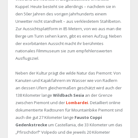
Kuppel. Heute besteht sie allerdings – nachdem sie in
den 50er Jahren des vorigen Jahrhunderts einem
Unwetter nicht standhielt – aus verkleidetem Stahlbeton.
Zur Aussichtsplattform in 85 Metern, von wo aus man die
Berge um Turin sehen kann, gibt es einen Aufzug. Neben
der exorbitanten Aussicht macht ihr berühmtes
nationales Filmmuseum sie zum empfehlenswerten
Ausflugsziel.
Neben der Kultur prägt die wilde Natur das Piemont: Von
Kanuten und Kajakfahrern im Wasser wie von Radlern
an dessen Ufern gleichermaßen geschätzt wird auch der
138 Kilometer lange
Wildbach Sesia
an der Grenze
zwischen Piemont und der
Lombardei
. Detailliert online
dokumentierte Radtouren für Mountainbike Piemont sind
auch die gut 27 Kilometer lange
Fausto Coppi
Gedenkstrecke
um Castellania, die 33 Kilometer um das
„Pfirsichdorf“ Volpedo und die jeweils 20 Kilometer