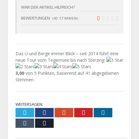
10
WAR DER ARTIKEL HILFREICH?
BEWERTUNGEN
(
40
STIMMEN)
2.2
Das Ü und Berge immer Blick – seit 2014 führt eine
neue Tour vom Tegernsee bis nach Sterzing
:
3,00
von
5
Punkten, basierend auf
41
abgegebenen
Stimmen.
WEITERSAGEN:
Twitter
Facebook
Google+
Pinterest
LinkedIn
Tumblr
Email