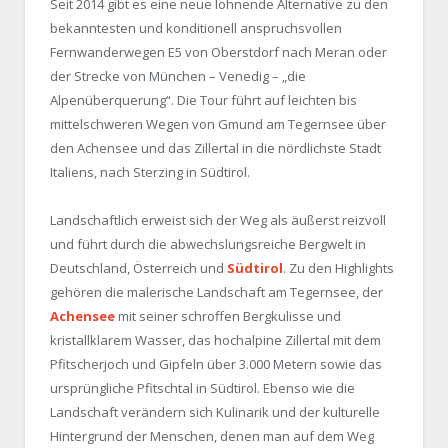
Seit 2014 gibt es eine neue lohnende Alternative zu den
bekanntesten und konditionell anspruchsvollen
Fernwanderwegen E5 von Oberstdorf nach Meran oder
der Strecke von München – Venedig – „die
Alpenüberquerung“. Die Tour führt auf leichten bis
mittelschweren Wegen von Gmund am Tegernsee über
den Achensee und das Zillertal in die nördlichste Stadt
Italiens, nach Sterzing in Südtirol.
Landschaftlich erweist sich der Weg als äußerst reizvoll
und führt durch die abwechslungsreiche Bergwelt in
Deutschland, Österreich und
Südtirol
. Zu den Highlights
gehören die malerische Landschaft am Tegernsee, der
Achensee
mit seiner schroffen Bergkulisse und
kristallklarem Wasser, das hochalpine Zillertal mit dem
Pfitscherjoch und Gipfeln über 3.000 Metern sowie das
ursprüngliche Pfitschtal in Südtirol. Ebenso wie die
Landschaft verändern sich Kulinarik und der kulturelle
Hintergrund der Menschen, denen man auf dem Weg