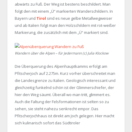
abwärts zu Fuß. Der Weg ist bestens beschildert. Man
folgt den mit einem „Ü“ markierten Wanderschildern. In
Bayern und
Tirol
sind es neue gelbe Metallwegweiser
und ab Italien folgt man den Holzschildern mit rot-weißer
Markierung, die zusätzlich mit dem „Ü“ markiert sind.
Wandern über die Alpen – für Jedermann (c) Julia Klockow
Die Überquerung des Alpenhauptkamms erfolgt am
Pfitscherjoch auf 2.275m. Kurz vorher überschreitet man
die Landesgrenze zu Italien. Geologisch interessant und
gleichzeitig funkelnd schön ist der Glimmerschiefer, der
hier den Weg säumt. Überall wo man tritt, glimmert es.
Auch die Faltung der Felsformationen ist selten so zu
sehen, sie steht nahezu senkrecht empor. Das
Pfitscherjochhaus ist direkt am Joch gelegen. Hier macht
sich kulinarisch sofort das Südtiroler