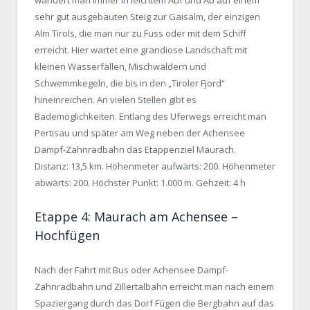
wandert man immer in leichtem Auf und Ab auf einem
sehr gut ausgebauten Steig zur Gaisalm, der einzigen
Alm Tirols, die man nur zu Fuss oder mit dem Schiff
erreicht. Hier wartet eine grandiose Landschaft mit
kleinen Wasserfällen, Mischwäldern und
Schwemmkegeln, die bis in den „Tiroler Fjord“
hineinreichen. An vielen Stellen gibt es
Bademöglichkeiten. Entlang des Uferwegs erreicht man
Pertisau und später am Weg neben der Achensee
Dampf-Zahnradbahn das Etappenziel Maurach.
Distanz: 13,5 km. Höhenmeter aufwärts: 200. Höhenmeter
abwärts: 200. Höchster Punkt: 1.000 m. Gehzeit: 4 h
Etappe 4: Maurach am Achensee –
Hochfügen
Nach der Fahrt mit Bus oder Achensee Dampf-
Zahnradbahn und Zillertalbahn erreicht man nach einem
Spaziergang durch das Dorf Fügen die Bergbahn auf das