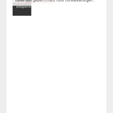
Immer dem gelben Ü nach: rund 150 Markierungen weisen den Weg über die Alpen (c) Julia Klockow
immer
entsperren