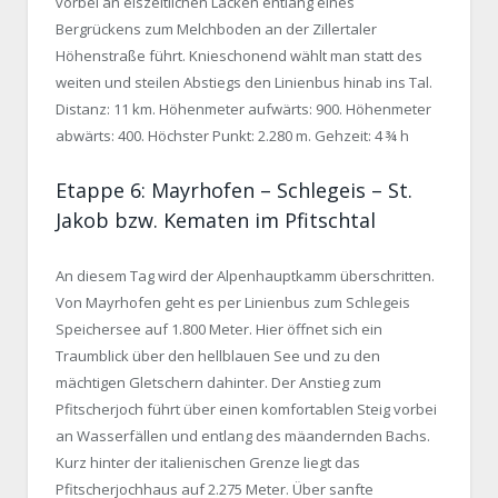
vorbei an eiszeitlichen Lacken entlang eines
Bergrückens zum Melchboden an der Zillertaler
Höhenstraße führt. Knieschonend wählt man statt des
weiten und steilen Abstiegs den Linienbus hinab ins Tal.
Distanz: 11 km. Höhenmeter aufwärts: 900. Höhenmeter
abwärts: 400. Höchster Punkt: 2.280 m. Gehzeit: 4 ¾ h
Etappe 6: Mayrhofen – Schlegeis – St.
Jakob bzw. Kematen im Pfitschtal
An diesem Tag wird der Alpenhauptkamm überschritten.
Von Mayrhofen geht es per Linienbus zum Schlegeis
Speichersee auf 1.800 Meter. Hier öffnet sich ein
Traumblick über den hellblauen See und zu den
mächtigen Gletschern dahinter. Der Anstieg zum
Pfitscherjoch führt über einen komfortablen Steig vorbei
an Wasserfällen und entlang des mäandernden Bachs.
Kurz hinter der italienischen Grenze liegt das
Pfitscherjochhaus auf 2.275 Meter. Über sanfte