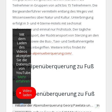
Teilnehmer in Gruppen von acht bis 15 Teilnehmern. Die
Bergwanderführer vermitteln entlang des Weges viel
Wissenswertes über Natur und Kultur. Unterbringung
erfolgt in 3- und 4-Sterne-Hotels mit sechsmal
Halbpension und einmal nur Frühstück. Der tägliche
Mit
Gepäcktransport, der Rücktransport von Sterzing an den
dem
Tegernsee sowie die Bus-, Taxi- und Seilbahnentgelte
Laden
des
sind im Preis inbegriffen. Weitere Infos findet ihr
Videos
auf
www.die-alpenueberquerung.com/
.
akzeptieren
Sie die
Datenschutzerklärung
Video Alpenüberquerung zu Fuß
von
YouTube.
Mehr
erfahren
Video
Bilder Alpenüberquerung zu Fuß
laden
Initiator der Alpenüberquerung Georg Pawlata und Josef Turin (v.l.n.r.) Tourismusdirektor Sterzing mit den leckeren Tris (c) Julia Klockow
YouTube