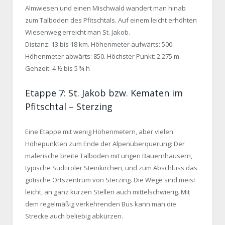
Almwiesen und einen Mischwald wandert man hinab
zum Talboden des Pfitschtals. Auf einem leicht erhöhten
Wiesenweg erreicht man St. Jakob.
Distanz: 13 bis 18 km. Höhenmeter aufwärts: 500.
Höhenmeter abwärts: 850. Höchster Punkt: 2.275 m.
Gehzeit: 4 ½ bis 5 ¾ h
Etappe 7: St. Jakob bzw. Kematen im
Pfitschtal – Sterzing
Eine Etappe mit wenig Höhenmetern, aber vielen
Höhepunkten zum Ende der Alpenüberquerung: Der
malerische breite Talboden mit urigen Bauernhäusern,
typische Südtiroler Steinkirchen, und zum Abschluss das
gotische Ortszentrum von Sterzing. Die Wege sind meist
leicht, an ganz kurzen Stellen auch mittelschwierig. Mit
dem regelmäßig verkehrenden Bus kann man die
Strecke auch beliebig abkürzen.