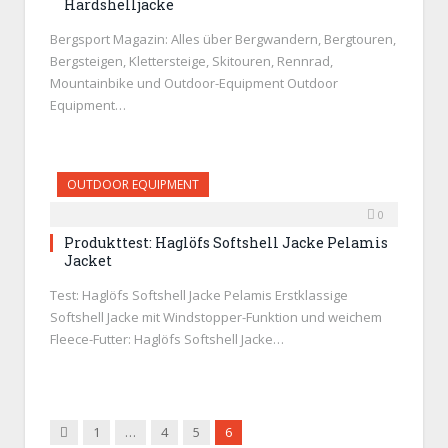
Hardshelljacke
Bergsport Magazin: Alles über Bergwandern, Bergtouren,
Bergsteigen, Klettersteige, Skitouren, Rennrad,
Mountainbike und Outdoor-Equipment Outdoor
Equipment…
OUTDOOR EQUIPMENT
0
Produkttest: Haglöfs Softshell Jacke Pelamis
Jacket
Test: Haglöfs Softshell Jacke Pelamis Erstklassige
Softshell Jacke mit Windstopper-Funktion und weichem
Fleece-Futter: Haglöfs Softshell Jacke…
Zurück
1
…
4
5
6