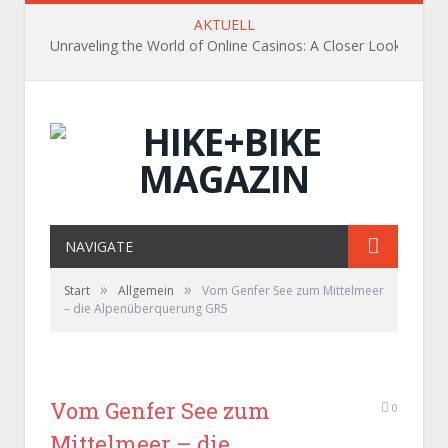
AKTUELL
Unraveling the World of Online Casinos: A Closer Look
NAVIGATE
»
»
Start
Allgemein
Vom Genfer See zum Mittelmeer
– die Alpenüberquerung GR5
Vom Genfer See zum
0
Mittelmeer – die