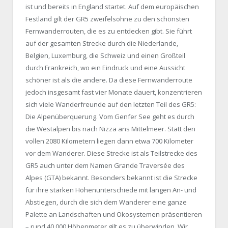
ist und bereits in England startet. Auf dem europäischen
Festland gilt der GR5 zweifelsohne zu den schönsten
Fernwanderrouten, die es zu entdecken gibt. Sie führt
auf der gesamten Strecke durch die Niederlande,
Belgien, Luxemburg, die Schweiz und einen Großteil
durch Frankreich, wo ein Eindruck und eine Aussicht
schöner ist als die andere. Da diese Fernwanderroute
jedoch insgesamt fast vier Monate dauert, konzentrieren
sich viele Wanderfreunde auf den letzten Teil des GR5:
Die Alpenüberquerung. Vom Genfer See geht es durch
die Westalpen bis nach Nizza ans Mittelmeer. Statt den
vollen 2080 Kilometern liegen dann etwa 700 Kilometer
vor dem Wanderer. Diese Strecke ist als Teilstrecke des
GR5 auch unter dem Namen Grande Traversée des
Alpes (GTA) bekannt. Besonders bekannt ist die Strecke
für ihre starken Höhenunterschiede mit langen An- und
Abstiegen, durch die sich dem Wanderer eine ganze
Palette an Landschaften und Ökosystemen präsentieren
– rund 40.000 Höhenmeter gilt es zu überwinden. Wir