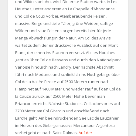
und Wildnis belohnt wird. Die erste Station wartet in Les
Houches, unter anderem an La Chapelle d’Abondance
und Col de Coux vorbei. Atemberaubende Felsen,
massive Berge und tiefe Täler, grüne Weiden, saftige
Wälder und raue Felsen sorgen bereits hier für jede
Menge Abwechslung in der Natur. Am Col des Aravis
wartet zudem der eindrucksvolle Ausblick auf den Mont
Blanc, der einen ins Staunen versetzt. Ab Les Houches
geht es über Col de Bessans und durch den Nationalpark
Vanoise hindurch nach Landry. Der nächste Abschnitt
führt nach Modane, und schließlich ins Hochgebirge über
Col de la Vallée Etroite auf 2500 Metern runter nach
Plampinet auf 1400 Meter und wieder rauf auf den Col de
la Cauze zurück auf 2500 Meter Höhe bevor man
Briancon erreicht. Nächste Station ist Ceillac bevor es auf
2700 Meter am Col Girardin und anschließend nach
Larche geht. Am beeindruckenden See Lac de Lauzanier
im Herzen des Gebirgsmassivs Mercantour-Argentera
vorbei geht es nach Saint Dalmas.
Auf der