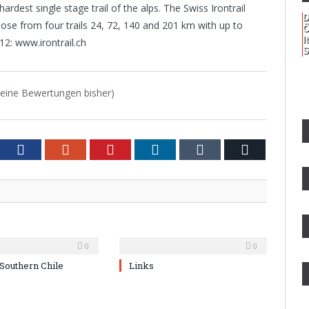
rdest single stage trail of the alps. The Swiss Irontrail
D
oose from four trails 24, 72, 140 and 201 km with up to
Ö
I
12: www.irontrail.ch
S
eine Bewertungen bisher)
tter
Facebook
Google+
Pinterest
LinkedIn
Tumblr
Email
0
0
 Southern Chile
Links