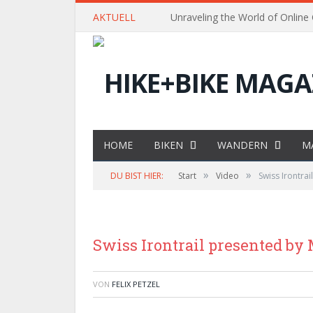
AKTUELL
Unraveling the World of Online
HOME
BIKEN
WANDERN
M
»
»
DU BIST HIER:
Start
Video
Swiss Irontra
Swiss Irontrail presented b
VON
FELIX PETZEL