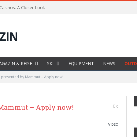
 Casinos: A Closer Look
AGAZIN & REISE
SKI
EQUIPMENT
NEWS
OUTD
il presented by Mammut – Apply now!
y Mammut – Apply now!
0
VIDEO