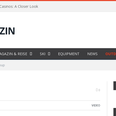
 Casinos: A Closer Look
AGAZIN & REISE
SKI
EQUIPMENT
NEWS
OUTD
pup
0
VIDEO