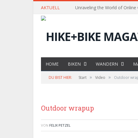
AKTUELL
Unraveling the World of Online
HOME
BIKEN
WANDERN
M
»
»
DU BIST HIER:
Start
Video
Outdoor wra
Outdoor wrapup
VON
FELIX PETZEL