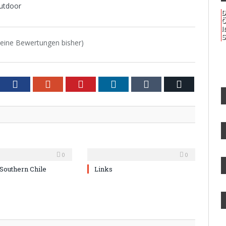
Outdoor
D
Ö
I
S
eine Bewertungen bisher)
tter
Facebook
Google+
Pinterest
LinkedIn
Tumblr
Email
0
0
 Southern Chile
Links