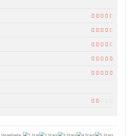
9
9
9
10
10
-7.5
 Skigebiete
: