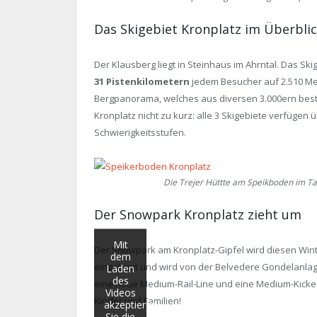
Das Skigebiet Kronplatz im Überbli
Der Klausberg liegt in Steinhaus im Ahrntal. Das Ski
31 Pistenkilometern
jedem Besucher auf 2.510 M
Bergpanorama, welches aus diversen 3.000ern beste
Kronplatz nicht zu kurz: alle 3 Skigebiete verfügen
Schwierigkeitsstufen.
Die Trejer Hüttte am Speikboden im Ta
Der Snowpark Kronplatz zieht um
Mit
Der Snowpark am Kronplatz-Gipfel wird diesen Wint
dem
eingebaut und wird von der Belvedere Gondelanlage
Laden
des
eine neue Medium-Rail-Line und eine Medium-Kicker-
Videos
Kinder und Familien!
akzeptieren
Sie die