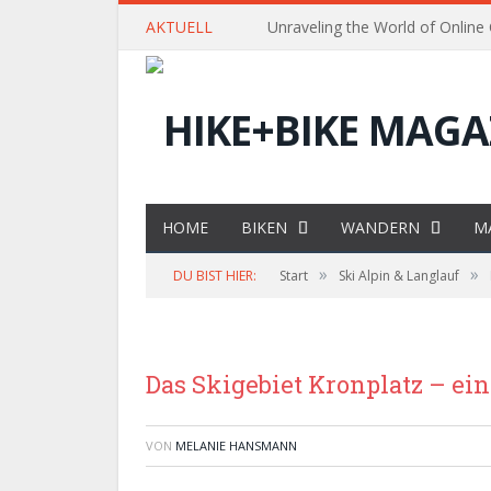
AKTUELL
Unraveling the World of Online
HOME
BIKEN
WANDERN
M
»
»
DU BIST HIER:
Start
Ski Alpin & Langlauf
Das Skigebiet Kronplatz – ein
VON
MELANIE HANSMANN