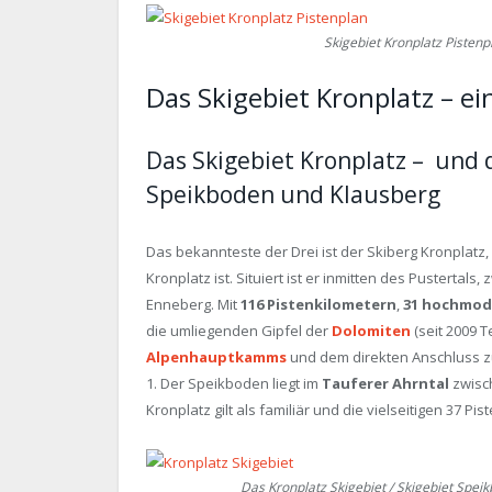
Skigebiet Kronplatz Pisten
Das Skigebiet Kronplatz – ei
Das Skigebiet Kronplatz – und d
Speikboden und Klausberg
Das bekannteste der Drei ist der Skiberg Kronplat
Kronplatz ist. Situiert ist er inmitten des Pustertals
Enneberg. Mit
116 Pistenkilometern
,
31 hochmod
die umliegenden Gipfel der
Dolomiten
(seit 2009 
Alpenhauptkamms
und dem direkten Anschluss zu
1. Der Speikboden liegt im
Tauferer Ahrntal
zwisch
Kronplatz gilt als familiär und die vielseitigen 37 P
Das Kronplatz Skigebiet / Skigebiet Spei