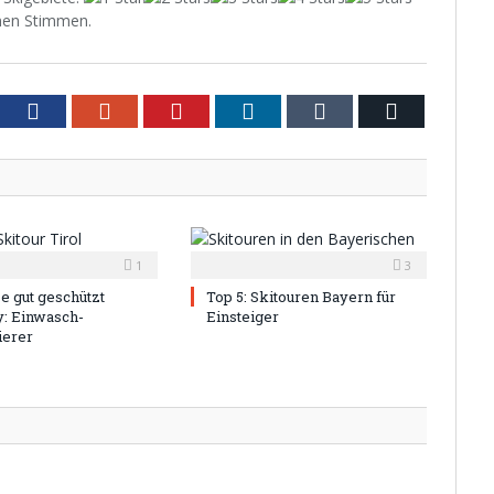
en Stimmen.
tter
Facebook
Google+
Pinterest
LinkedIn
Tumblr
Email
1
3
e gut geschützt
Top 5: Skitouren Bayern für
y: Einwasch-
Einsteiger
ierer