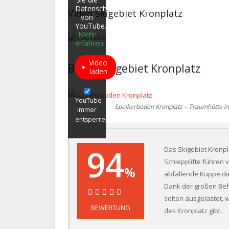
Datenschutzerklärung
Video Skigebiet Kronplatz
von
YouTube.
Mehr
erfahren
Video
Bilder Skigebiet Kronplatz
laden
YouTube
Speikerboden Kronplatz – Traumhütte i
immer
entsperren
94
Das Skigebiet Kronpl
Schlepplifte führen v
%
abfallende Kuppe die
Dank der großen Bef
selten ausgelastet,
94%
BEWERTUNG
des Kronplatz gibt.