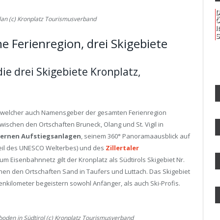
D
plan (c) Kronplatz Tourismusverband
Ö
I
S
ne Ferienregion, drei Skigebiete
ie drei Skigebiete Kronplatz,
z, welcher auch Namensgeber der gesamten Ferienregion
, zwischen den Ortschaften Bruneck, Olang und St. Vigil in
ernen Aufstiegsanlagen
, seinem 360° Panoramaausblick auf
Teil des UNESCO Welterbes) und des
Zillertaler
m Eisenbahnnetz gilt der Kronplatz als Südtirols Skigebiet Nr.
en den Ortschaften Sand in Taufers und Luttach. Das Skigebiet
istenkilometer begeistern sowohl Anfänger, als auch Ski-Profis.
kboden in Südtirol (c) Kronplatz Tourismusverband