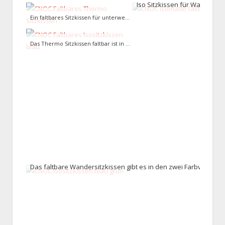
Iso Sitzkissen für Wanderer
Ein faltbares Sitzkissen für unterwegs gesucht: CNOC bietet hier ein Produkt das wärmt und vor Feuchtigkeit schützt
Das Thermo Sitzkissen faltbar ist in Sekunden auf- und zugeklappt
Das faltbare Wandersitzkissen gibt es in den zwei Farbvariante