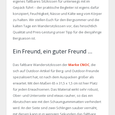
eigenes faltbares Sitzkissen für unterwegs mit im
Gepäck führt – der praktische Begleiter ist eigens dafür
konzipiert, Feuchtigkeit, Nässe und Kälte weg vom Körper
zu halten. Wir stellen Euch für den Bergsommer und die
kalten Tage ein Wandersitzkissen vor, das hinsichtlich
Qualität und Preis-Leistung unser Tipp für die diesjährige
Bergsaison ist.
Ein Freund, ein guter Freund …
Das faltbare Wandersitzkissen der
Marke CNOC
, die
sich auf Outdoor-Artikel für Berg- und Outdoor-Freunde
spezialisiert hat, ist nach dem Auspacken größer als
erwartet. Mit den Maßen 65 x 31,5 x 1,5 cm ist hier Platz
für jeden Erwachsenen. Das Material wirkt sehr robust,
Ober- und Unterseite sind etwas rauher, so das ein
Abrutschen wie mit den Schaumgummimatten verhindert
wird. An der Seite sind zwei Schlingen sauber vernäht,
mit diesen kann in in wenigen Sekunden das faltbare