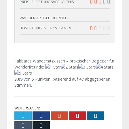
PREIS- / LEISTUNGSVERHÄLTNIS
10
WAR DER ARTIKEL HILFREICH?
BEWERTUNGEN
(
47
STIMMEN)
2.8
Faltbares Wandersitzkissen – praktischer Begleiter für
Wanderfreunde
:
3,09
von
5
Punkten, basierend auf
47
abgegebenen
Stimmen.
WEITERSAGEN:
Twitter
Facebook
Google+
Pinterest
LinkedIn
Tumblr
Email