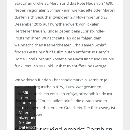
Stadtpfarrkirche St. Martin und das Rote Haus von 1639.
Neben regionalen Schmankerln wie Raclette oder Maroni
dürfen sich Besucher zwischen 27. November und 23.
Dezember 2015 auf Kunsthandwerk von lokalen
Hersteller freuen. Kinder geben beim „Christkindle-
Postamt“ ihren Wunschzettel ab oder folgen dem
weihnachtlichen Kasperltheater. Erholsamen Schlaf
finden Gäste nur fünf Fußminuten entfernt: In Harry´s
Home Hotel Dornbirn kostet eine Nacht im Studio Double
für 2 Pers. ab 99 € inkl. Frühstücksbuffet und Garage.
Wir verlosen für den Christkindlemarkt in Dornbirn je
zwei Verzehrgutschein á 75,- Euro. Wer gewinnen
Mit
möchte, einfach ein email an info[at]hikeandbike.de mit
dem
dem Hinweis “Christkindlemarkt” – die ersten beiden
Laden
des
Zusendungen erhalten den Gutschein. Der Rechtsweg ist
Videos
ausgeschlossen.
akzeptieren
Sie die
Datenschutzerklärung
Video Christkindlemarkt Dornbirn