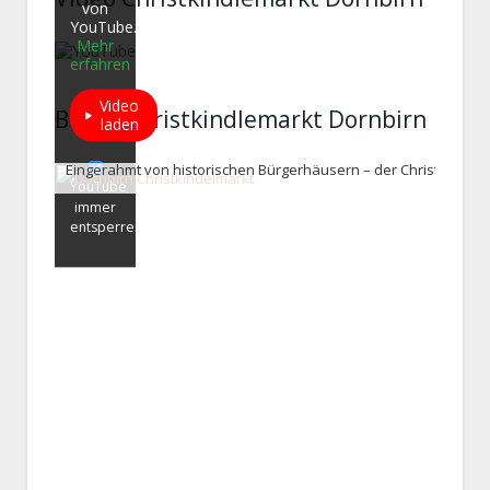
von
YouTube.
Mehr
erfahren
Video
Bilder Christkindlemarkt Dornbirn
laden
Eingerahmt von historischen Bürgerhäusern – der Christkindelm
YouTube
immer
entsperren