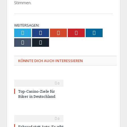
Stimmen.
WEITERSAGEN:
Twitter
Facebook
Google+
Pinterest
LinkedIn
Tumblr
Email
KÖNNTE DICH AUCH INTERESSIEREN
0
Top-Casino-Ziele für
Biker in Deutschland
0
Fahrrad statt Auto: Es gibt