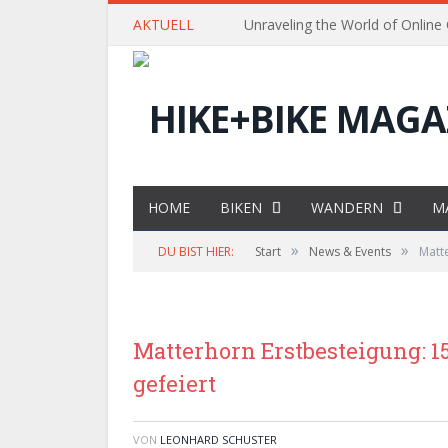
AKTUELL
Unraveling the World of Online
HOME
BIKEN
WANDERN
M
»
»
DU BIST HIER:
Start
News & Events
Matt
Matterhorn Erstbesteigung: 
gefeiert
VON
LEONHARD SCHUSTER