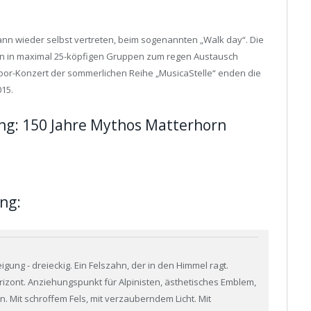
dann wieder selbst vertreten, beim sogenannten „Walk day“. Die
n in maximal 25-köpfigen Gruppen zum regen Austausch
oor-Konzert der sommerlichen Reihe „MusicaStelle“ enden die
015.
ng: 150 Jahre Mythos Matterhorn
ng:
gung - dreieckig. Ein Felszahn, der in den Himmel ragt.
izont. Anziehungspunkt für Alpinisten, ästhetisches Emblem,
n. Mit schroffem Fels, mit verzauberndem Licht. Mit