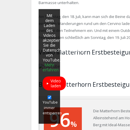
Barmasse unterhalten.
Mit
Am Samstag, den 18. Juli, kann man sich die Beine 
dem
einfachen Wanderungen rund um den Cervino lade
Laden
des
zwischen den Teilnehmern ein. Und mit einem Outd
Videos
Feierlichkeiten schließlich am Sonntag, den 19. Juli 2
akzeptieren
Sie die
Datenschutzerklärung
Video Matterhorn Erstbesteigu
von
YouTube.
Mehr
erfahren
Video
Bilder Matterhorn Erstbesteigu
laden
YouTube
immer
96
Die Matterhorn Bestei
entsperren
Alleinstehend am Hor
%
Berg mit Ideal-Masse