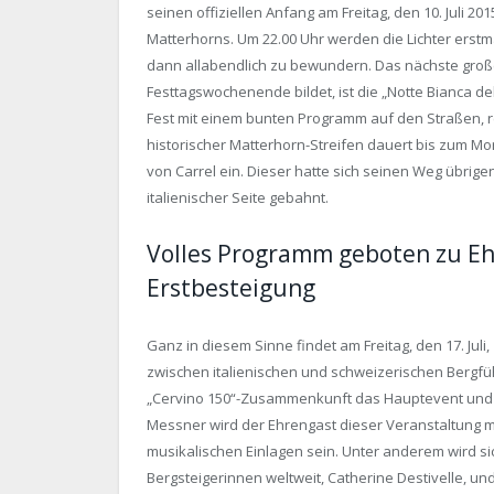
seinen offiziellen Anfang am Freitag, den 10. Juli 20
Matterhorns. Um 22.00 Uhr werden die Lichter erstmali
dann allabendlich zu bewundern. Das nächste groß
Festtagswochenende bildet, ist die „Notte Bianca de
Fest mit einem bunten Programm auf den Straßen, r
historischer Matterhorn-Streifen dauert bis zum M
von Carrel ein. Dieser hatte sich seinen Weg übrig
italienischer Seite gebahnt.
Volles Programm geboten zu Eh
Erstbesteigung
Ganz in diesem Sinne findet am Freitag, den 17. Jul
zwischen italienischen und schweizerischen Bergfüh
„Cervino 150“-Zusammenkunft das Hauptevent und H
Messner wird der Ehrengast dieser Veranstaltung m
musikalischen Einlagen sein. Unter anderem wird si
Bergsteigerinnen weltweit, Catherine Destivelle, u