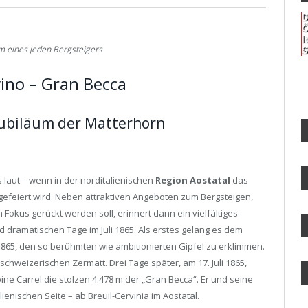
D
Ö
I
m eines jeden Bergsteigers
S
ino – Gran Becca
 Jubiläum der Matterhorn
s laut – wenn in der norditalienischen
Region Aostatal
das
gefeiert wird. Neben attraktiven Angeboten zum Bergsteigen,
 Fokus gerückt werden soll, erinnert dann ein vielfältiges
 dramatischen Tage im Juli 1865. Als erstes gelang es dem
1865, den so berühmten wie ambitionierten Gipfel zu erklimmen.
chweizerischen Zermatt. Drei Tage später, am 17. Juli 1865,
ine Carrel die stolzen 4.478 m der „Gran Becca“. Er und seine
ienischen Seite – ab Breuil-Cervinia im Aostatal.