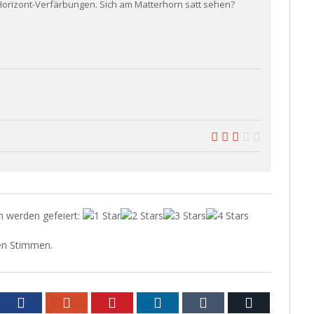
orizont-Verfärbungen. Sich am Matterhorn satt sehen?
6.1
n werden gefeiert
:
n Stimmen.
tter
Facebook
Google+
Pinterest
LinkedIn
Tumblr
Email