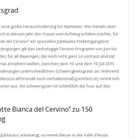
tsgrad
s eine große Herausforderung für Alpinisten. Wer bereits über
och in diesem Jahr den Traum vom Aufstieg erfüllen möchte, für
ide del Cervino“ ein spezielles Jubiläums-Trekkingangebot
dingungen gilt das sechstägige Cervino-Programm von Juni bis
 für all diejenigen, die noch nicht ganz so vertraut sind mit
mal annähern wollen, zwischen dem 10. und dem 19. Juli 2015
nderungen unterschiedlichen Schwierigkeitsgrads an. Während
Abruzzi all’Oriondé noch verhältnismäßig einfach ist, nimmt sich
rter aus. Am schwierigsten ist schließlich die Tour auf das
tte Bianca del Cervino” zu 150
ng
Jubiläums anbelangt, so nimmt dieser in der Valle d’Aosta