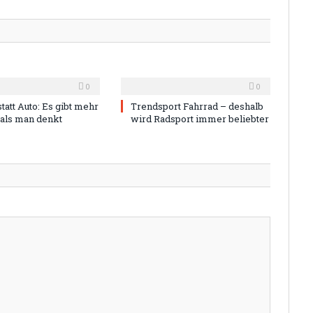
0
0
tatt Auto: Es gibt mehr
Trendsport Fahrrad – deshalb
, als man denkt
wird Radsport immer beliebter