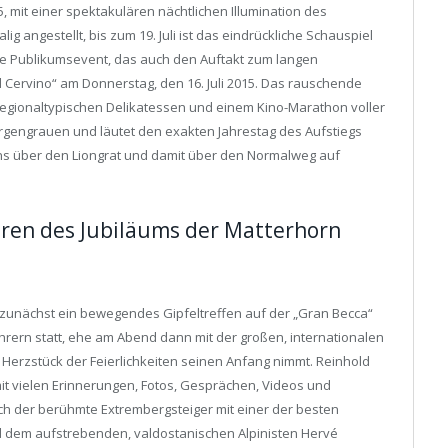
15, mit einer spektakulären nächtlichen Illumination des
g angestellt, bis zum 19. Juli ist das eindrückliche Schauspiel
e Publikumsevent, das auch den Auftakt zum langen
l Cervino“ am Donnerstag, den 16. Juli 2015. Das rauschende
egionaltypischen Delikatessen und einem Kino-Marathon voller
orgengrauen und läutet den exakten Jahrestag des Aufstiegs
ens über den Liongrat und damit über den Normalweg auf
ren des Jubiläums der Matterhorn
i, zunächst ein bewegendes Gipfeltreffen auf der „Gran Becca“
rern statt, ehe am Abend dann mit der großen, internationalen
erzstück der Feierlichkeiten seinen Anfang nimmt. Reinhold
it vielen Erinnerungen, Fotos, Gesprächen, Videos und
ch der berühmte Extrembergsteiger mit einer der besten
nd dem aufstrebenden, valdostanischen Alpinisten Hervé