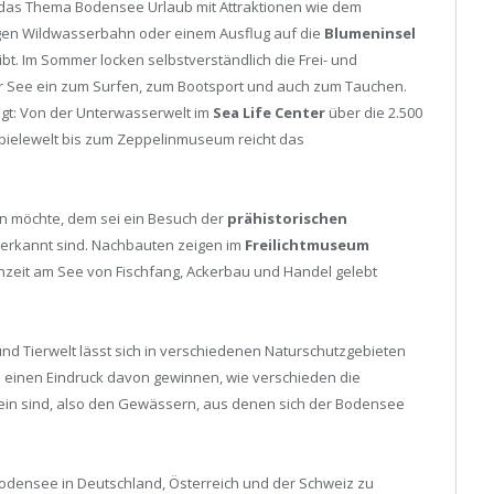
 das Thema Bodensee Urlaub mit Attraktionen wie dem
ngen Wildwasserbahn oder einem Ausflug auf die
Blumeninsel
bt. Im Sommer locken selbstverständlich die Frei- und
r See ein zum Surfen, zum Bootsport und auch zum Tauchen.
agt: Von der Unterwasserwelt im
Sea Life Center
über die 2.500
spielewelt bis zum Zeppelinmuseum reicht das
en möchte, dem sei ein Besuch der
prähistorischen
nerkannt sind. Nachbauten zeigen im
Freilichtmuseum
nzeit am See von Fischfang, Ackerbau und Handel gelebt
und Tierwelt lässt sich in verschiedenen Naturschutzgebieten
 einen Eindruck davon gewinnen, wie verschieden die
in sind, also den Gewässern, aus denen sich der Bodensee
 Bodensee in Deutschland, Österreich und der Schweiz zu