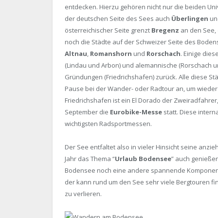
entdecken. Hierzu gehören nicht nur die beiden Uni
der deutschen Seite des Sees auch
Überlingen
un
österreichischer Seite grenzt
Bregenz
an den See,
noch die Städte auf der Schweizer Seite des Bode
Altnau
,
Romanshorn
und
Rorschach
. Einige die
(Lindau und Arbon) und alemannische (Rorschach un
Gründungen (Friedrichshafen) zurück. Alle diese Stä
Pause bei der Wander- oder Radtour an, um wieder 
Friedrichshafen ist ein El Dorado der Zweiradfahrer
September die
Eurobike-Messe
statt. Diese inter
wichtigsten Radsportmessen.
Der See entfaltet also in vieler Hinsicht seine anz
Jahr das Thema “
Urlaub Bodensee
” auch genieße
Bodensee noch eine andere spannende Komponente i
der kann rund um den See sehr viele Bergtouren f
zu verlieren.