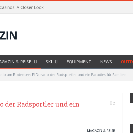
 Casinos: A Closer Look
AGAZIN & REISE
SKI
EQUIPMENT
NEWS
OUTD
aub am Bodensee: El Dorado der Radsportler und ein Paradies für Familien
o der Radsportler und ein
2
MAGAZIN & REISE