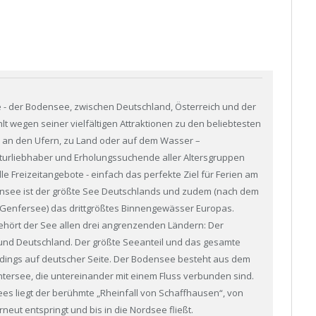
- der Bodensee, zwischen Deutschland, Österreich und der
lt wegen seiner vielfältigen Attraktionen zu den beliebtesten
 an den Ufern, zu Land oder auf dem Wasser –
aturliebhaber und Erholungssuchende aller Altersgruppen
lle Freizeitangebote - einfach das perfekte Ziel für Ferien am
see ist der größte See Deutschlands und zudem (nach dem
Genfersee) das drittgrößtes Binnengewässer Europas.
ört der See allen drei angrenzenden Ländern: Der
 und Deutschland. Der größte Seeanteil und das gesamte
rdings auf deutscher Seite. Der Bodensee besteht aus dem
ersee, die untereinander mit einem Fluss verbunden sind.
es liegt der berühmte „Rheinfall von Schaffhausen“, von
neut entspringt und bis in die Nordsee fließt.