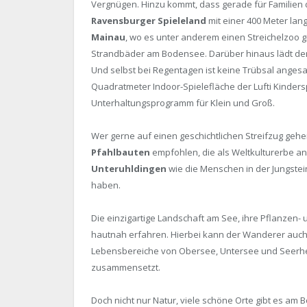
Vergnügen. Hinzu kommt, dass gerade für Familien
Ravensburger Spieleland
mit einer 400 Meter la
Mainau
, wo es unter anderem einen Streichelzoo gi
Strandbäder am Bodensee. Darüber hinaus lädt de
Und selbst bei Regentagen ist keine Trübsal anges
Quadratmeter Indoor-Spielefläche der Lufti Kinder
Unterhaltungsprogramm für Klein und Groß.
Wer gerne auf einen geschichtlichen Streifzug geh
Pfahlbauten
empfohlen, die als Weltkulturerbe a
Unteruhldingen
wie die Menschen in der Jungstei
haben.
Die einzigartige Landschaft am See, ihre Pflanzen- 
hautnah erfahren. Hierbei kann der Wanderer auch
Lebensbereiche von Obersee, Untersee und Seerhe
zusammensetzt.
Doch nicht nur Natur, viele schöne Orte gibt es am