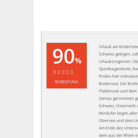
90
Urlaub am Bodensee 
Schweiz gelegen, zäh
%
Urlaubsregionen. Ob
Sportbegeisterte, N
finden hier individue
90%
BEWERTUNG
Bodensee. Der Boden
Plattensee und dem 
Genau genommen geh
Schweiz, Österreich
Nordufer liegen alle
Obersee und dem Unt
Am Ende des Unterse
dem aus der Rhein er