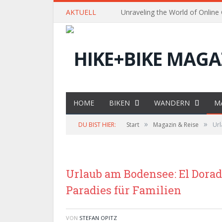
AKTUELL
Unraveling the World of Online
HOME
BIKEN
WANDERN
M
»
»
DU BIST HIER:
Start
Magazin & Reise
Url
Urlaub am Bodensee: El Dorad
Paradies für Familien
VON
STEFAN OPITZ