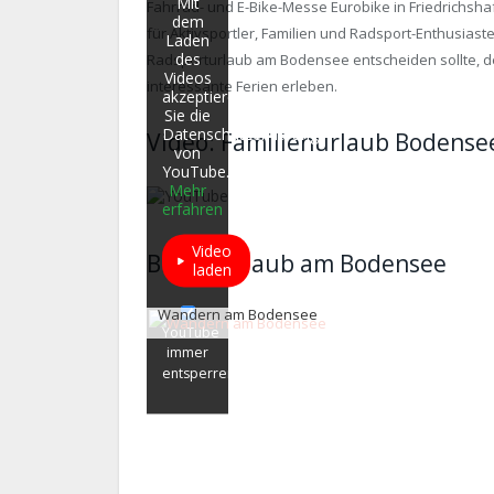
Mit
Fahrrad- und E-Bike-Messe Eurobike in Friedrichsha
dem
für Aktivsportler, Familien und Radsport-Enthusias
Laden
des
Radsporturlaub am Bodensee entscheiden sollte, d
Videos
interessante Ferien erleben.
akzeptieren
Sie die
Datenschutzerklärung
Video: Familienurlaub Bodense
von
YouTube.
Mehr
erfahren
Video
Bilder Urlaub am Bodensee
laden
Wandern am Bodensee
YouTube
immer
entsperren