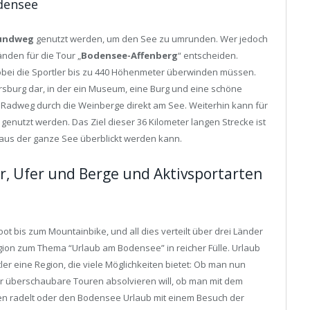
densee
undweg
genutzt werden, um den See zu umrunden. Wer jedoch
nden für die Tour „
Bodensee-Affenberg
“ entscheiden.
obei die Sportler bis zu 440 Höhenmeter überwinden müssen.
eersburg dar, in der ein Museum, eine Burg und eine schöne
r Radweg durch die Weinberge direkt am See. Weiterhin kann für
nutzt werden. Das Ziel dieser 36 Kilometer langen Strecke ist
aus der ganze See überblickt werden kann.
r, Ufer und Berge und Aktivsportarten
 bis zum Mountainbike, und all dies verteilt über drei Länder
Region zum Thema “Urlaub am Bodensee” in reicher Fülle. Urlaub
er eine Region, die viele Möglichkeiten bietet: Ob man nun
r überschaubare Touren absolvieren will, ob man mit dem
n radelt oder den Bodensee Urlaub mit einem Besuch der