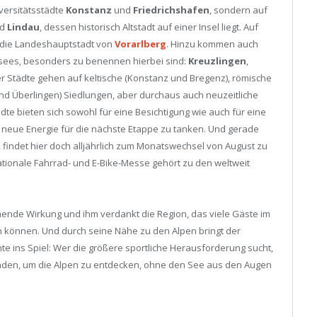
versitätsstädte
Konstanz
und
Friedrichshafen
, sondern auf
d
Lindau
, dessen historisch Altstadt auf einer Insel liegt. Auf
 die Landeshauptstadt von
Vorarlberg
. Hinzu kommen auch
nsees, besonders zu benennen hierbei sind:
Kreuzlingen
,
ser Städte gehen auf keltische (Konstanz und Bregenz), römische
d Überlingen) Siedlungen, aber durchaus auch neuzeitliche
dte bieten sich sowohl für eine Besichtigung wie auch für eine
neue Energie für die nächste Etappe zu tanken. Und gerade
, findet hier doch alljährlich zum Monatswechsel von August zu
nationale Fahrrad- und E-Bike-Messe gehört zu den weltweit
iehende Wirkung und ihm verdankt die Region, das viele Gäste im
n können. Und durch seine Nähe zu den Alpen bringt der
ns Spiel: Wer die größere sportliche Herausforderung sucht,
inden, um die Alpen zu entdecken, ohne den See aus den Augen