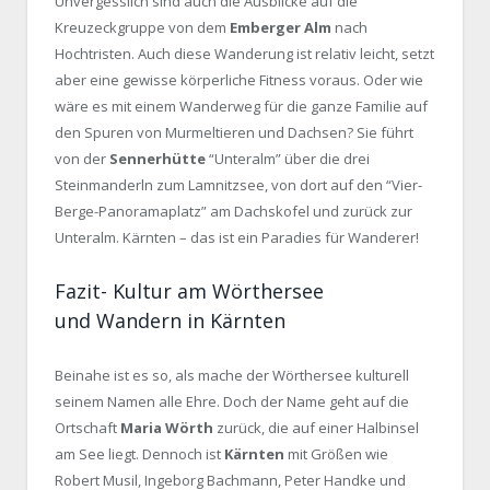
Unvergesslich sind auch die Ausblicke auf die
Kreuzeckgruppe von dem
Emberger Alm
nach
Hochtristen. Auch diese Wanderung ist relativ leicht, setzt
aber eine gewisse körperliche Fitness voraus. Oder wie
wäre es mit einem Wanderweg für die ganze Familie auf
den Spuren von Murmeltieren und Dachsen? Sie führt
von der
Sennerhütte
“Unteralm” über die drei
Steinmanderln zum Lamnitzsee, von dort auf den “Vier-
Berge-Panoramaplatz” am Dachskofel und zurück zur
Unteralm. Kärnten – das ist ein Paradies für Wanderer!
Fazit- Kultur am Wörthersee
und Wandern in Kärnten
Beinahe ist es so, als mache der Wörthersee kulturell
seinem Namen alle Ehre. Doch der Name geht auf die
Ortschaft
Maria Wörth
zurück, die auf einer Halbinsel
am See liegt. Dennoch ist
Kärnten
mit Größen wie
Robert Musil, Ingeborg Bachmann, Peter Handke und