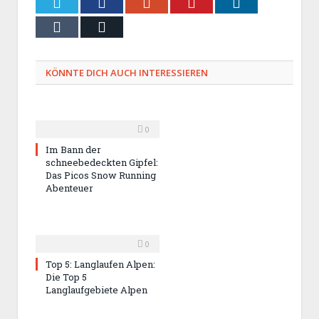
Twitter
Facebook
Google+
Pinterest
LinkedIn
Tumblr
Email
KÖNNTE DICH AUCH INTERESSIEREN
0
Im Bann der
schneebedeckten Gipfel:
Das Picos Snow Running
Abenteuer
0
Top 5: Langlaufen Alpen:
Die Top 5
Langlaufgebiete Alpen