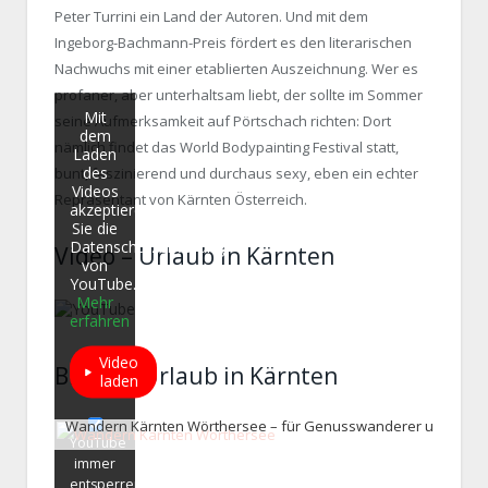
Peter Turrini ein Land der Autoren. Und mit dem
Ingeborg-Bachmann-Preis fördert es den literarischen
Nachwuchs mit einer etablierten Auszeichnung. Wer es
profaner, aber unterhaltsam liebt, der sollte im Sommer
Mit
seine Aufmerksamkeit auf Pörtschach richten: Dort
dem
nämlich findet das World Bodypainting Festival statt,
Laden
des
bunt, faszinierend und durchaus sexy, eben ein echter
Videos
Repräsentant von Kärnten Österreich.
akzeptieren
Sie die
Datenschutzerklärung
Video – Urlaub in Kärnten
von
YouTube.
Mehr
erfahren
Video
Bilder – Urlaub in Kärnten
laden
YouTube
immer
entsperren