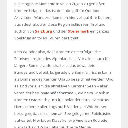
ein, magische Momente in vollen Zügen zu genießen.
Kärnten Urlaub – das ist der Inbegriff für Outdoor-
Aktivitäten, Wanderer kommen hier voll auf ihre Kosten,
auch deshalb, weil diese Region östlich von Tirol und
südlich von
Salzburg
und der
Steiermark
ein ganzes
Spektrum an tollen Touren bereithält.
Kein Wunder also, dass Kärnten eine erfolgreiche
Tourismusregion des Alpenlands ist. Vor allem auch für
längere Sommeraufenthalte ist das bewaldete
Bundesland beliebt. Ja, gerade die Sommerfrische kann
als Domäne des Kärnten Urlaub bezeichnet werden. Und
es sind vor allem die attraktiven Kärntner Seen – allen
voran der berühmte
Wörthersee
–, die beim Urlaub in
Kärnten Österreich auch für Innländer attraktiv machen.
Hierzu könnte allerdings auch Velden am Wörthersee
beitragen, das mit einem am See gelegenen Spielcasino
aufwartet. Hier laden Klassiker wie American Roulette,
Black Jack und Poker, aber auch jede Menge