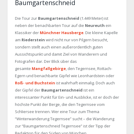
Baumgartenschneid
Die Tour zur
Baumgartenschneid
(1.449 Meter) ist
neben der benachbarten Tour auf die
Neureuth
ein
Klassiker der
Münchner Hausberge
. Die kleine Kapelle
am
Riederstein
wird nicht nur von Pilgern besucht,
sondern stellt auch einen außerordentlich guten
Aussichtspunkt und damit Ziel von Wanderern und
Fotografen dar. Der Blick über das
gesamte
Mangfallgebirge
, den Tegernsee, Rottach-
Egern und benachbarte Gipfel wie Leonhardstein oder
Roß- und Buchstein
ist wahrhaft einmalig. Doch auch
der Gipfel der
Baumgartenschneid
ist ein
interessanter Punkt für Ein- und Ausblicke, ist er doch der
höchste Punkt der Berge, die den Tegernsee vom
Schliersee trennen. Wer eine Tour zum Thema
“Winterwanderung Tegernsee” sucht – die Wanderung
zur “Baumgartenschneid Tegernsee” ist der Tipp der
Redaktion für den Süden von München.