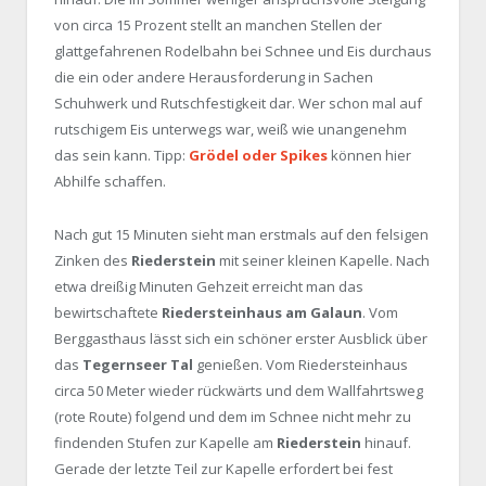
von circa 15 Prozent stellt an manchen Stellen der
glattgefahrenen Rodelbahn bei Schnee und Eis durchaus
die ein oder andere Herausforderung in Sachen
Schuhwerk und Rutschfestigkeit dar. Wer schon mal auf
rutschigem Eis unterwegs war, weiß wie unangenehm
das sein kann. Tipp:
Grödel oder Spikes
können hier
Abhilfe schaffen.
Nach gut 15 Minuten sieht man erstmals auf den felsigen
Zinken des
Riederstein
mit seiner kleinen Kapelle. Nach
etwa dreißig Minuten Gehzeit erreicht man das
bewirtschaftete
Riedersteinhaus am Galaun
. Vom
Berggasthaus lässt sich ein schöner erster Ausblick über
das
Tegernseer Tal
genießen. Vom Riedersteinhaus
circa 50 Meter wieder rückwärts und dem Wallfahrtsweg
(rote Route) folgend und dem im Schnee nicht mehr zu
findenden Stufen zur Kapelle am
Riederstein
hinauf.
Gerade der letzte Teil zur Kapelle erfordert bei fest