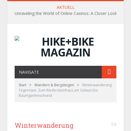
AKTUELL
Unraveling the World of Online Casinos: A Closer Look
NAVIGATE
»
»
Start
Wandern & Bergsteigen
Winterwanderung
Tegernsee: Zum Riedersteinhaus am Galaun bis
Baumgartenschneid
Winterwanderung
0