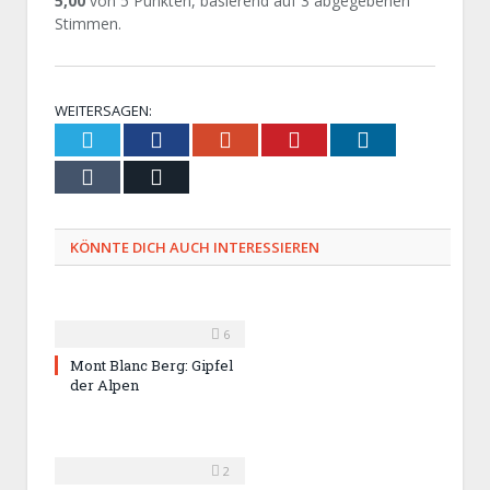
5,00
von
5
Punkten, basierend auf
3
abgegebenen
Stimmen.
WEITERSAGEN:
Twitter
Facebook
Google+
Pinterest
LinkedIn
Tumblr
Email
KÖNNTE DICH AUCH INTERESSIEREN
6
Mont Blanc Berg: Gipfel
der Alpen
2