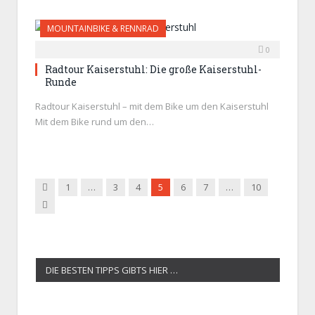
MOUNTAINBIKE & RENNRAD
0
Radtour Kaiserstuhl: Die große Kaiserstuhl-
Runde
Radtour Kaiserstuhl – mit dem Bike um den Kaiserstuhl
Mit dem Bike rund um den…
Zurück
1
…
3
4
5
6
7
…
10
Weiter
DIE BESTEN TIPPS GIBTS HIER …