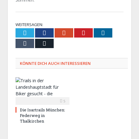
WEITERSAGEN:
Twitter
Facebook
Google+
Pinterest
LinkedIn
Tumblr
Email
KÖNNTE DICH AUCH INTERESSIEREN
5
Die Isartrails München:
Federweg in
Thalkirchen