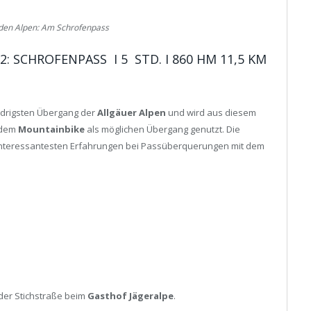
 den Alpen: Am Schrofenpass
: SCHROFENPASS I 5 STD. I 860 HM 11,5 KM
iedrigsten Übergang der
Allgäuer Alpen
und wird aus diesem
 dem
Mountainbike
als möglichen Übergang genutzt. Die
en interessantesten Erfahrungen bei Passüberquerungen mit dem
der Stichstraße beim
Gasthof Jägeralpe
.