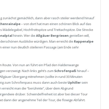
eg zunächst gemächlich, dann aber rasch steiler werdend hinauf
henrainalpe
– von dort hat man einen schönen Blick auf das
 Mädelegabel, Hochfrottspitze und Trettachspitze. Die Strecke
nalptal
hinein. Wer die
Allgäuer Bergriesen
genießen will,
nderschönen Ausblicke würdigen. Man erreicht die
Rappenalpe
in einer nun deutlich steileren Passage (am Ende sehr
en Route. Von nun an führt ein Pfad den Haldenwange
ngen verzweigt. Nach links geht’s zum
Schrofenpaß
hinauf –
llgäuer Übergang mitnehmen (sollte in rund 30 Minuten
Steig zum Schrofenpass muss dann auch beste
Uphiller
sein
n erreicht man die “berühmte”, über dem Abgrund
irgendwie drüber. Schwindelfreiheit ist aber bei dieser Tour
t dann der angenehme Teil der Tour, die flowige Abfahrt.