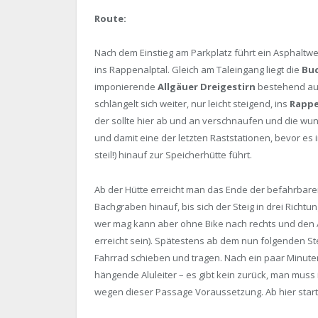
Route:
Nach dem Einstieg am Parkplatz führt ein Asphaltw
ins Rappenalptal. Gleich am Taleingang liegt die
Buc
imponierende
Allgäuer Dreigestirn
bestehend aus
schlängelt sich weiter, nur leicht steigend, ins
Rappe
der sollte hier ab und an verschnaufen und die wu
und damit eine der letzten Raststationen, bevor es 
steil!) hinauf zur Speicherhütte führt.
Ab der Hütte erreicht man das Ende der befahrbar
Bachgraben hinauf, bis sich der Steig in drei Richtu
wer mag kann aber ohne Bike nach rechts und den A
erreicht sein). Spätestens ab dem nun folgenden 
Fahrrad schieben und tragen. Nach ein paar Minute
hängende Aluleiter – es gibt kein zurück, man muss 
wegen dieser Passage Voraussetzung. Ab hier starte