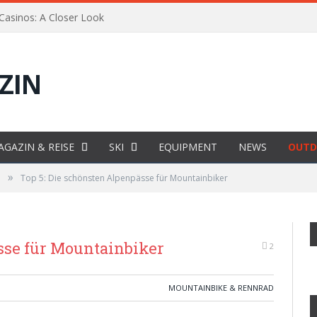
 Casinos: A Closer Look
AGAZIN & REISE
SKI
EQUIPMENT
NEWS
OUTD
»
d
Top 5: Die schönsten Alpenpässe für Mountainbiker
sse für Mountainbiker
2
MOUNTAINBIKE & RENNRAD