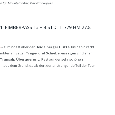
n für Mountainbiker: Der Fimberpass
FIMBERPASS I 3 – 4 STD. I 779 HM 27,8
e
– zumindest aber der
Heidelberger Hütte
. Bis dahin recht
übten im Sattel.
Trage- und Schiebepassagen
sind eher
Transalp Überquerung
. Rast auf der sehr schönen
ein aus dem Grund, da ab dort der anstrengende Teil der Tour