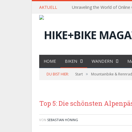
AKTUELL
Unraveling the World of Online
HOME
BIKEN
WANDERN
M
»
DU BIST HIER:
Start
Mountainbike & Rennra
Top 5: Die schönsten Alpenpä
VON
SEBASTIAN HÖNING