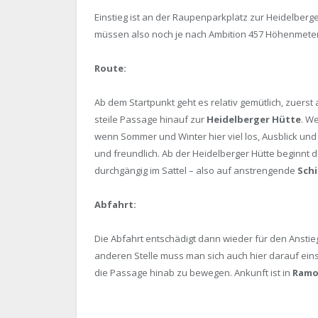
Einstieg ist an der Raupenparkplatz zur Heidelberg
müssen also noch je nach Ambition 457 Höhenmete
Route:
Ab dem Startpunkt geht es relativ gemütlich, zuers
steile Passage hinauf zur
Heidelberger Hütte
. W
wenn Sommer und Winter hier viel los, Ausblick u
und freundlich. Ab der Heidelberger Hütte beginnt 
durchgängig im Sattel – also auf anstrengende
Sch
Abfahrt:
Die Abfahrt entschädigt dann wieder für den Anstieg
anderen Stelle muss man sich auch hier darauf einst
die Passage hinab zu bewegen. Ankunft ist in
Ramo