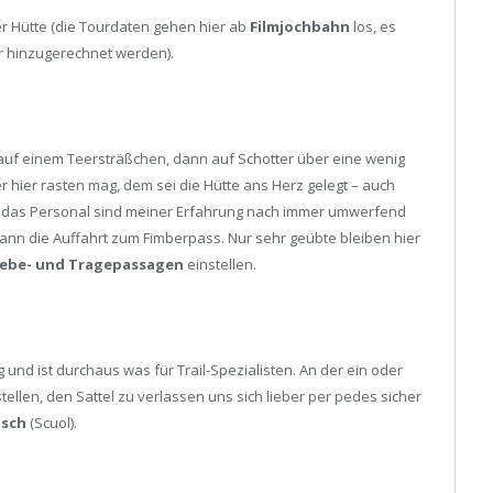
er Hütte (die Tourdaten gehen hier ab
Filmjochbahn
los, es
r hinzugerechnet werden).
t auf einem Teersträßchen, dann auf Schotter über eine wenig
er hier rasten mag, dem sei die Hütte ans Herz gelegt – auch
nd das Personal sind meiner Erfahrung nach immer umwerfend
dann die Auffahrt zum Fimberpass. Nur sehr geübte bleiben hier
iebe- und Tragepassagen
einstellen.
 und ist durchaus was für Trail-Spezialisten. An der ein oder
ellen, den Sattel zu verlassen uns sich lieber per pedes sicher
sch
(Scuol).