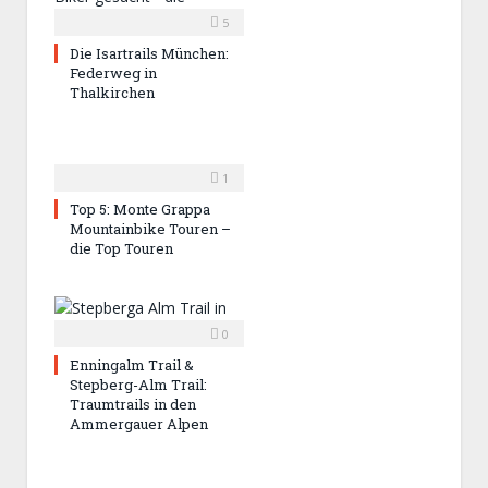
5
Die Isartrails München:
Federweg in
Thalkirchen
1
Top 5: Monte Grappa
Mountainbike Touren –
die Top Touren
0
Enningalm Trail &
Stepberg-Alm Trail:
Traumtrails in den
Ammergauer Alpen