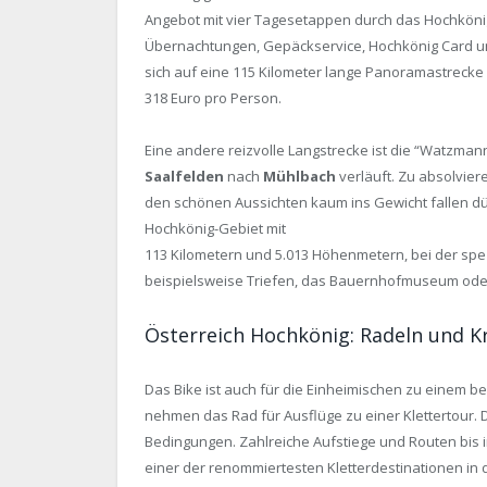
Angebot mit vier Tagesetappen durch das Hochköni
Übernachtungen, Gepäckservice, Hochkönig Card un
sich auf eine 115 Kilometer lange Panoramastrecke
318 Euro pro Person.
Eine andere reizvolle Langstrecke ist die “Watzma
Saalfelden
nach
Mühlbach
verläuft. Zu absolvier
den schönen Aussichten kaum ins Gewicht fallen dürf
Hochkönig-Gebiet mit
113 Kilometern und 5.013 Höhenmetern, bei der spez
beispielsweise Triefen, das Bauernhofmuseum ode
Österreich Hochkönig: Radeln und Kr
Das Bike ist auch für die Einheimischen zu einem be
nehmen das Rad für Ausflüge zu einer Klettertour. D
Bedingungen. Zahlreiche Aufstiege und Routen bis 
einer der renommiertesten Kletterdestinationen in 