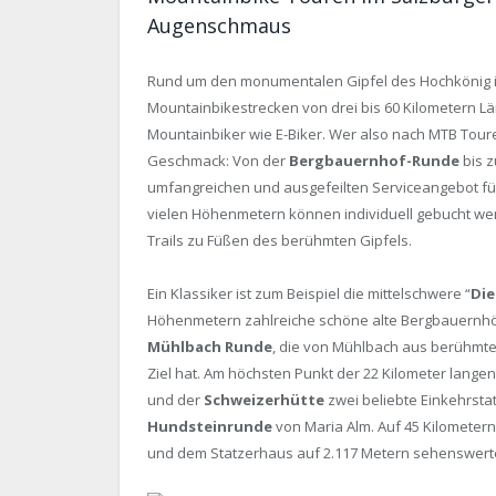
Augenschmaus
Rund um den monumentalen Gipfel des Hochkönig
Mountainbikestrecken von drei bis 60 Kilometern Lä
Mountainbiker wie E-Biker. Wer also nach MTB Tour
Geschmack: Von der
Bergbauernhof-Runde
bis 
umfangreichen und ausgefeilten Serviceangebot fü
vielen Höhenmetern können individuell gebucht wer
Trails zu Füßen des berühmten Gipfels.
Ein Klassiker ist zum Beispiel die mittelschwere “
Die
Höhenmetern zahlreiche schöne alte Bergbauernhöf
Mühlbach Runde
, die von Mühlbach aus berühmt
Ziel hat. Am höchsten Punkt der 22 Kilometer lang
und der
Schweizerhütte
zwei beliebte Einkehrsta
Hundsteinrunde
von Maria Alm. Auf 45 Kilometer
und dem Statzerhaus auf 2.117 Metern sehenswert