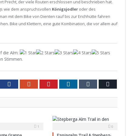
bert Precht, der viele Routen erschlossen und beschrieben hat.
igs wie dem anspruchsvollen
Königsjodler
oder des
man mit dem Bike von Dienten rauf bis zur Erichhütte fahren
en. Bike und Klettern, eine gute Kombination, die vor allem auf
f die Alm
:
n Stimmen.
tter
Facebook
Google+
Pinterest
LinkedIn
Tumblr
Email
1
0
onte Grappa
Enningalm Trail & Stepberg-