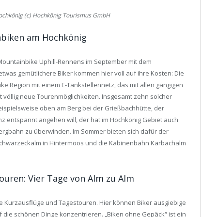
ochkönig (c) Hochkönig Tourismus GmbH
nbiken am Hochkönig
 Mountainbike Uphill-Rennens im September mit dem
 etwas gemütlichere Biker kommen hier voll auf ihre Kosten: Die
ike Region mit einem E-Tankstellennetz, das mit allen gängigen
t völlig neue Tourenmöglichkeiten. Insgesamt zehn solcher
eispielsweise oben am Berg bei der Grießbachhütte, der
z entspannt angehen will, der hat im Hochkönig Gebiet auch
Bergbahn zu überwinden. Im Sommer bieten sich dafür der
n Schwarzeckalm in Hintermoos und die Kabinenbahn Karbachalm
uren: Vier Tage von Alm zu Alm
 Kurzausflüge und Tagestouren. Hier können Biker ausgiebige
die schönen Dinge konzentrieren. „Biken ohne Gepäck“ ist ein