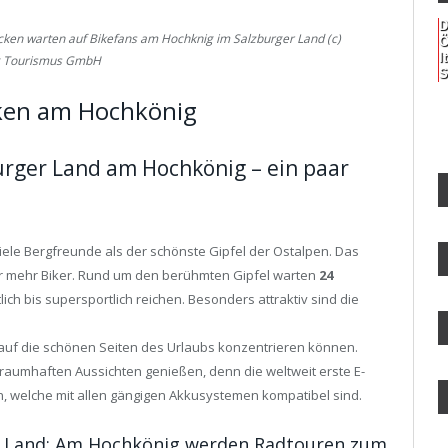
D
ecken warten auf Bikefans am Hochknig im Salzburger Land (c)
Ö
I
g Tourismus GmbH
S
iken am Hochkönig
rger Land am Hochkönig – ein paar
 viele Bergfreunde als der schönste Gipfel der Ostalpen. Das
er mehr Biker. Rund um den berühmten Gipfel warten
24
lich bis supersportlich reichen. Besonders attraktiv sind die
 auf die schönen Seiten des Urlaubs konzentrieren können.
 traumhaften Aussichten genießen, denn die weltweit erste E-
en, welche mit allen gängigen Akkusystemen kompatibel sind.
r Land: Am Hochkönig werden Radtouren zum