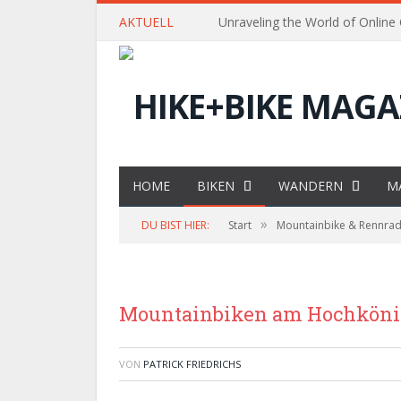
AKTUELL
Unraveling the World of Online
HOME
BIKEN
WANDERN
M
»
DU BIST HIER:
Start
Mountainbike & Rennra
Mountainbiken am Hochkönig
VON
PATRICK FRIEDRICHS