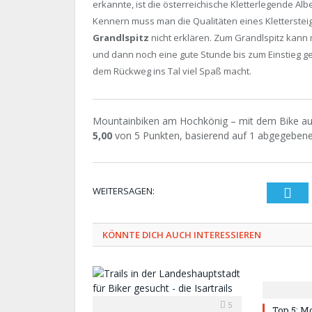
erkannte, ist die österreichische Kletterlegende Al
Kennern muss man die Qualitäten eines Kletterste
Grandlspitz
nicht erklären. Zum Grandlspitz kann 
und dann noch eine gute Stunde bis zum Einstieg geh
dem Rückweg ins Tal viel Spaß macht.
Mountainbiken am Hochkönig – mit dem Bike au
5,00
von
5
Punkten, basierend auf
1
abgegebene
WEITERSAGEN:
Twi
KÖNNTE DICH AUCH INTERESSIEREN
5
Top 5: M