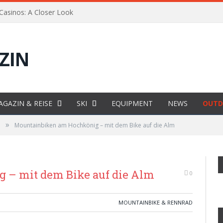
 Casinos: A Closer Look
AGAZIN & REISE
SKI
EQUIPMENT
NEWS
OUTD
»
d
Mountainbiken am Hochkönig – mit dem Bike auf die Alm
 – mit dem Bike auf die Alm
0
MOUNTAINBIKE & RENNRAD