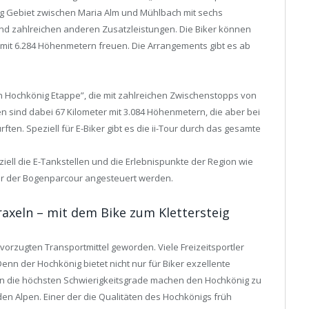
g Gebiet zwischen Maria Alm und Mühlbach mit sechs
d zahlreichen anderen Zusatzleistungen. Die Biker können
 mit 6.284 Höhenmetern freuen. Die Arrangements gibt es ab
nn Hochkönig Etappe”, die mit zahlreichen Zwischenstopps von
en sind dabei 67 Kilometer mit 3.084 Höhenmetern, die aber bei
ten. Speziell für E-Biker gibt es die ii-Tour durch das gesamte
iell die E-Tankstellen und die Erlebnispunkte der Region wie
r der Bogenparcour angesteuert werden.
axeln – mit dem Bike zum Klettersteig
vorzugten Transportmittel geworden. Viele Freizeitsportler
enn der Hochkönig bietet nicht nur für Biker exzellente
in die höchsten Schwierigkeitsgrade machen den Hochkönig zu
den Alpen. Einer der die Qualitäten des Hochkönigs früh