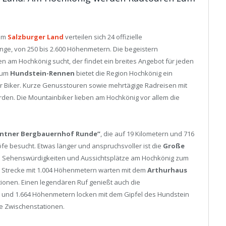
 im
Salzburger Land
verteilen sich 24 offizielle
nge, von 250 bis 2.600 Höhenmetern. Die begeistern
en am Hochkönig sucht, der findet ein breites Angebot
für jeden
zum
Hundstein-Rennen
bietet die Region Hochkönig ein
r Biker. Kurze Genusstouren sowie mehrtägige Radreisen mit
den. Die Mountainbiker lieben am Hochkönig vor allem die
ntner Bergbauernhof Runde”
, die auf 19 Kilometern und 716
e besucht. Etwas länger und anspruchsvoller ist die
Große
e Sehenswürdigkeiten und Aussichtsplätze am Hochkönig zum
en Strecke mit 1.004 Höhenmetern warten mit dem
Arthurhaus
tionen. Einen legendären Ruf genießt auch die
n und 1.664 Höhenmetern locken mit dem Gipfel des Hundstein
e Zwischenstationen.