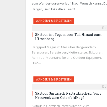
zum Wandertourenverlauf. Nach Wunsch kannst Du d
Bergen, Dein Hike+Bike Team!
WANDERN & BERGSTEIGEN
0
Skitour im Tegernseer Tal: Hinauf zum
Hirschberg
Bergsport Magazin: Alles über Bergwandern,
Bergtouren, Bergsteigen, Klettersteige, Skitouren,
Rennrad, Mountainbike und Outdoor-Equipment
Hike…
WANDERN & BERGSTEIGEN
0
Skitour Garmisch Partenkirchen: Vom
Kreuzeck zum Osterfeldkopf
Skitour in Garmisch-Partenkirchen: Zum