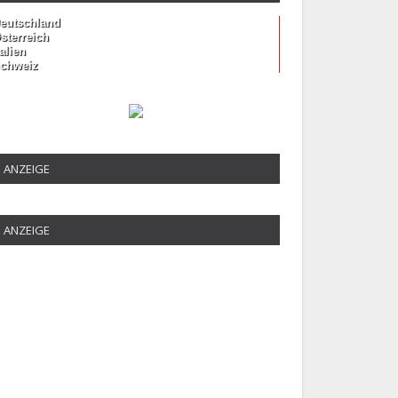
eutschland
sterreich
talien
chweiz
ANZEIGE
ANZEIGE