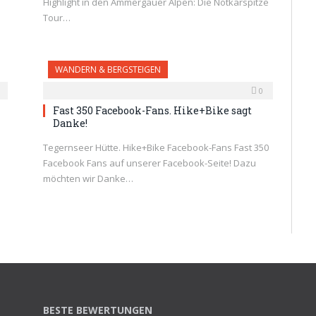
Highlight in den Ammergauer Alpen: Die Notkarspitze
Tour…
WANDERN & BERGSTEIGEN
0
Fast 350 Facebook-Fans. Hike+Bike sagt
Danke!
Tegernseer Hütte. Hike+Bike Facebook-Fans Fast 350
Facebook Fans auf unserer Facebook-Seite! Dazu
möchten wir Danke…
BESTE BEWERTUNGEN