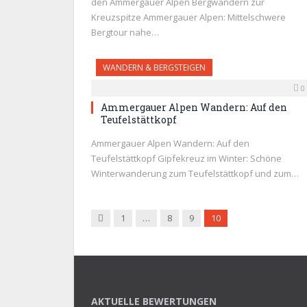
den Ammergauer Alpen Bergwandern zur
Kreuzspitze Ammergauer Alpen: Mittelschwere
Bergtour nahe…
WANDERN & BERGSTEIGEN
0
Ammergauer Alpen Wandern: Auf den
Teufelstättkopf
Ammergauer Alpen Wandern: Auf den
Teufelstättkopf Gipfekreuz im Winter: Schöne
Winterwanderung zum Teufelstättkopf und zum…
Zurück
1
…
8
9
10
AKTUELLE BEWERTUNGEN