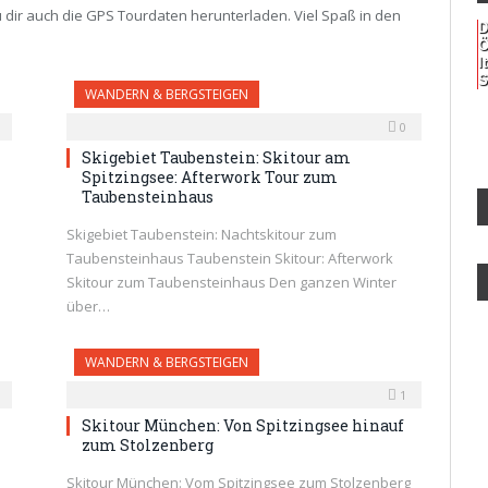
ir auch die GPS Tourdaten herunterladen. Viel Spaß in den
D
Ö
I
S
WANDERN & BERGSTEIGEN
0
Skigebiet Taubenstein: Skitour am
Spitzingsee: Afterwork Tour zum
Taubensteinhaus
Skigebiet Taubenstein: Nachtskitour zum
Taubensteinhaus Taubenstein Skitour: Afterwork
Skitour zum Taubensteinhaus Den ganzen Winter
über…
WANDERN & BERGSTEIGEN
1
Skitour München: Von Spitzingsee hinauf
zum Stolzenberg
Skitour München: Vom Spitzingsee zum Stolzenberg