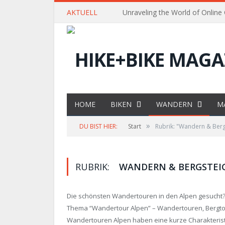
AKTUELL
Unraveling the World of Online
HOME
BIKEN
WANDERN
M
»
DU BIST HIER:
Start
Rubrik: "Wandern & Berg
RUBRIK:
WANDERN & BERGSTEI
Die schönsten Wandertouren in den Alpen gesucht?
Thema “Wandertour Alpen” – Wandertouren, Bergtou
Wandertouren Alpen haben eine kurze Charakterist