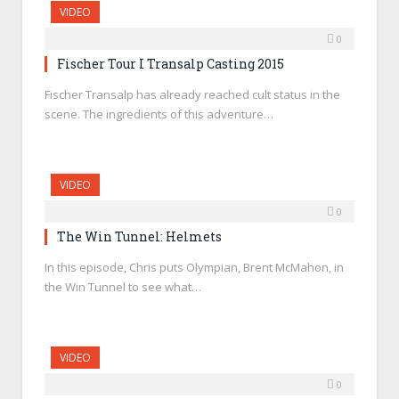
VIDEO
0
Fischer Tour I Transalp Casting 2015
Fischer Transalp has already reached cult status in the
scene. The ingredients of this adventure…
VIDEO
0
The Win Tunnel: Helmets
In this episode, Chris puts Olympian, Brent McMahon, in
the Win Tunnel to see what…
VIDEO
0