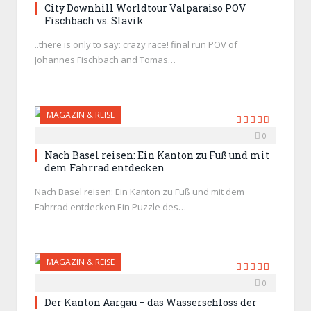
City Downhill Worldtour Valparaiso POV
Fischbach vs. Slavik
..there is only to say: crazy race! final run POV of
Johannes Fischbach and Tomas…
MAGAZIN & REISE
0
9.2
Nach Basel reisen: Ein Kanton zu Fuß und mit
dem Fahrrad entdecken
Nach Basel reisen: Ein Kanton zu Fuß und mit dem
Fahrrad entdecken Ein Puzzle des…
MAGAZIN & REISE
0
9.7
Der Kanton Aargau – das Wasserschloss der