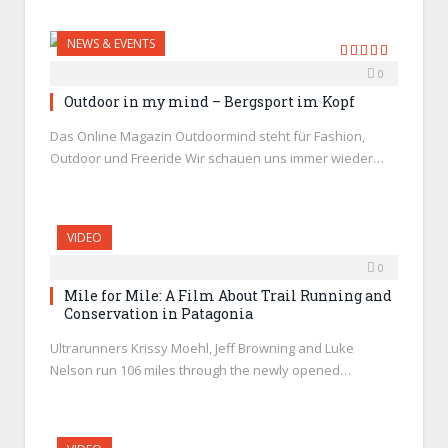
NEWS & EVENTS
0
9.8
Outdoor in my mind – Bergsport im Kopf
Das Online Magazin Outdoormind steht für Fashion,
Outdoor und Freeride Wir schauen uns immer wieder…
VIDEO
0
Mile for Mile: A Film About Trail Running and
Conservation in Patagonia
Ultrarunners Krissy Moehl, Jeff Browning and Luke
Nelson run 106 miles through the newly opened…