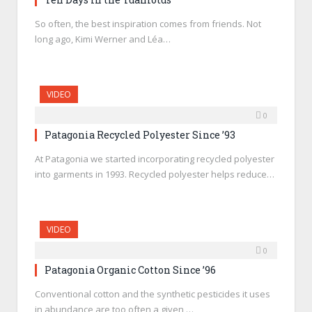
So often, the best inspiration comes from friends. Not
long ago, Kimi Werner and Léa…
VIDEO
0
Patagonia Recycled Polyester Since ’93
At Patagonia we started incorporating recycled polyester
into garments in 1993. Recycled polyester helps reduce…
VIDEO
0
Patagonia Organic Cotton Since ’96
Conventional cotton and the synthetic pesticides it uses
in abundance are too often a given,…