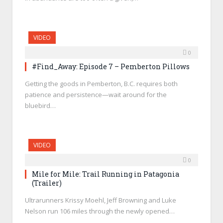
VIDEO
0
#Find_Away: Episode 7 – Pemberton Pillows
Getting the goods in Pemberton, B.C. requires both
patience and persistence—wait around for the
bluebird…
VIDEO
0
Mile for Mile: Trail Running in Patagonia
(Trailer)
Ultrarunners Krissy Moehl, Jeff Browning and Luke
Nelson run 106 miles through the newly opened…