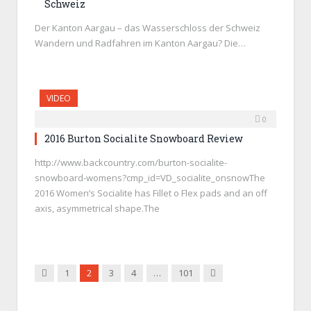
Schweiz
Der Kanton Aargau – das Wasserschloss der Schweiz
Wandern und Radfahren im Kanton Aargau? Die…
VIDEO
0
2016 Burton Socialite Snowboard Review
http://www.backcountry.com/burton-socialite-
snowboard-womens?cmp_id=VD_socialite_onsnowThe
2016 Women’s Socialite has Fillet o Flex pads and an off
axis, asymmetrical shape.The
Zurück
Weiter
1
2
3
4
…
101