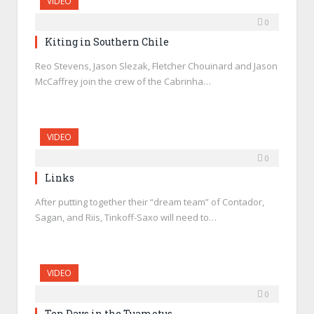
VIDEO
0
Kiting in Southern Chile
Reo Stevens, Jason Slezak, Fletcher Chouinard and Jason
McCaffrey join the crew of the Cabrinha…
VIDEO
0
Links
After putting together their “dream team” of Contador,
Sagan, and Riis, Tinkoff-Saxo will need to…
VIDEO
0
Ten Days in the Tuamotus